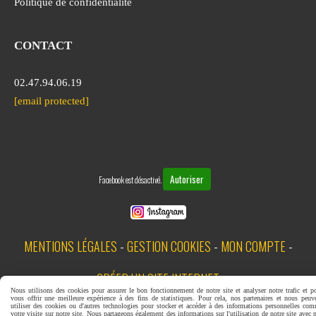
Politique de confidentialité
CONTACT
02.47.94.06.19
[email protected]
Autoriser
Facebook est désactivé.
MENTIONS LÉGALES
GESTION COOKIES
MON COMPTE
CRÉER UN SITE INTERNET
Nous utilisons des cookies pour assurer le bon fonctionnement de notre site et analyser notre trafic et p
vous offrir une meilleure expérience à des fins de statistiques. Pour cela, nos partenaires et nous peuv
utiliser des cookies ou d'autres technologies pour stocker et accéder à des informations personnelles co
votre visite sur notre site. Nous partageons également des informations sur l'utilisation de notre site avec 